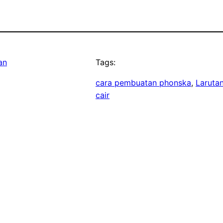
an
Tags:
cara pembuatan phonska
, 
Laruta
cair