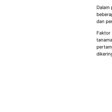
Dalam 
bebera
dan pe
Faktor
tanama
pertam
dikerin