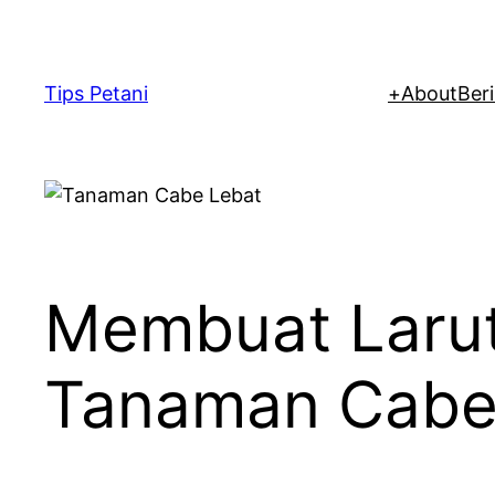
Lewati
ke
konten
Tips Petani
+
About
Beri
Membuat Larut
Tanaman Cab