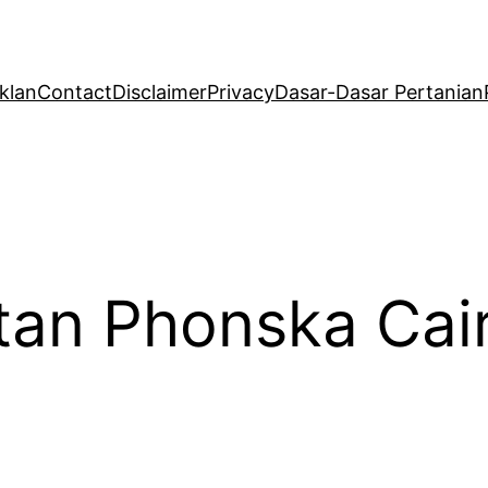
klan
Contact
Disclaimer
Privacy
Dasar-Dasar Pertanian
an Phonska Cai
e