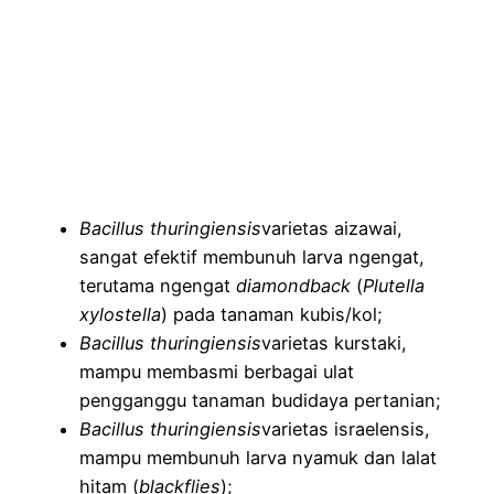
Bacillus thuringiensis
varietas aizawai,
sangat efektif membunuh larva ngengat,
terutama ngengat
diamondback
(
Plutella
xylostella
)
pada tanaman kubis/kol;
Bacillus thuringiensis
varietas kurstaki,
mampu membasmi berbagai ulat
pengganggu tanaman budidaya pertanian;
Bacillus thuringiensis
varietas israelensis,
mampu membunuh larva nyamuk dan lalat
hitam (
blackflies
);