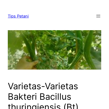
Lewati
ke
Tips Petani
konten
Varietas-Varietas
Bakteri Bacillus
thuringiensis (Bt)