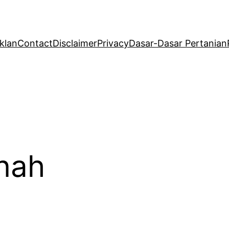
klan
Contact
Disclaimer
Privacy
Dasar-Dasar Pertanian
anah