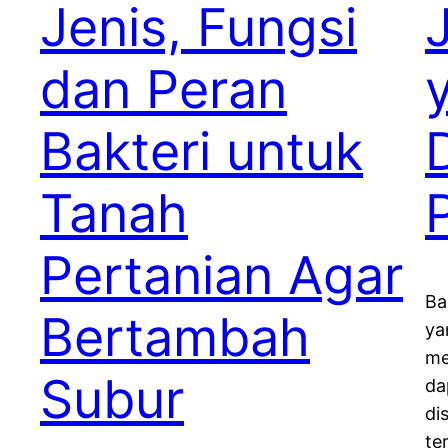
Jenis, Fungsi
dan Peran
Bakteri untuk
Tanah
Pertanian Agar
Ba
Bertambah
ya
me
Subur
da
di
te