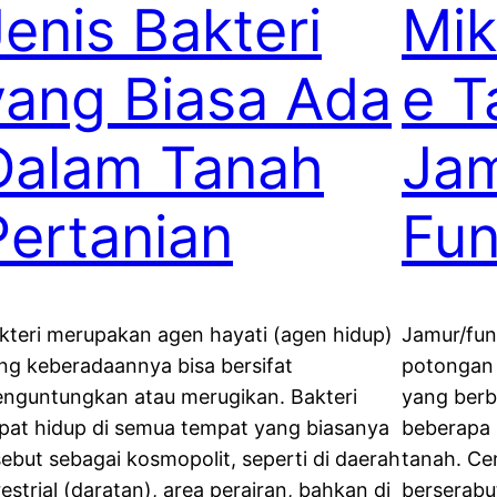
Jenis Bakteri
Mik
yang Biasa Ada
e T
Dalam Tanah
Jam
Pertanian
Fun
kteri merupakan agen hayati (agen hidup)
Jamur/fun
ng keberadaannya bisa bersifat
potongan 
nguntungkan atau merugikan. Bakteri
yang berb
pat hidup di semua tempat yang biasanya
beberapa 
sebut sebagai kosmopolit, seperti di daerah
tanah. Ce
restrial (daratan), area perairan, bahkan di
berserabut