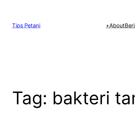
Lewati
ke
konten
Tips Petani
+
About
Beri
Tag:
bakteri t