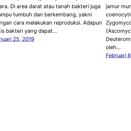
ara. Di area darat atau tanah bakteri juga
jamur mun
mpu tumbuh dan berkembang, yakni
coenocyti
ngan cara melakukan reproduksi. Adapun
Zygomycot
nis bakteri yang dapat…
(Ascomyco
nuari 25, 2019
Deuteromy
oleh…
Februari 8