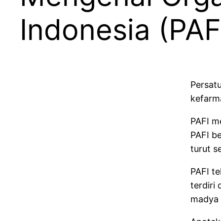
Indonesia (PAF
Persatu
kefarma
PAFI m
PAFI b
turut 
PAFI t
terdiri
madya 