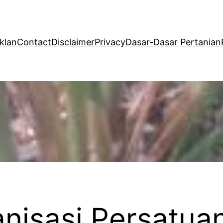
klan
Contact
Disclaimer
Privacy
Dasar-Dasar Pertanian
isasi Persatuan