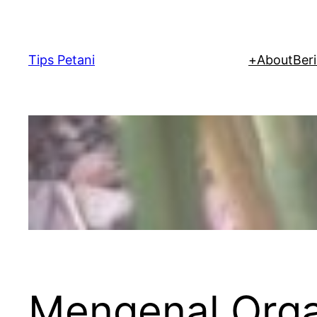
Lewati
ke
konten
Tips Petani
+
About
Beri
Mengenal Organ