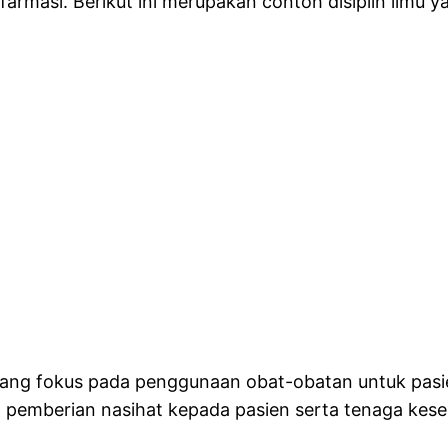
rmasi. Berikut ini merupakan contoh disiplin ilmu y
 yang fokus pada penggunaan obat-obatan untuk pasi
dan pemberian nasihat kepada pasien serta tenaga k