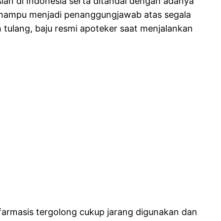
an di Indonesia serta ditandai dengan adanya
g mampu menjadi penanggungjawab atas segala
tulang, baju resmi apoteker saat menjalankan
n farmasis tergolong cukup jarang digunakan dan